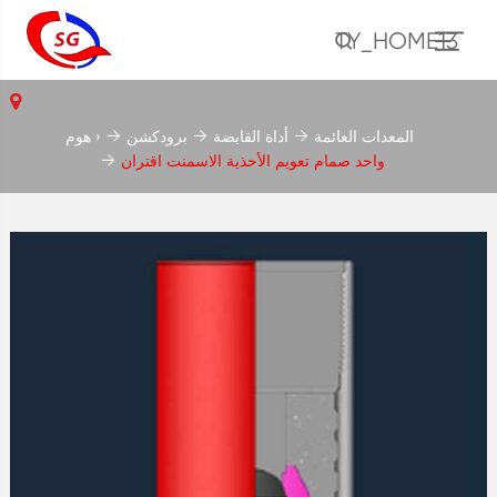
TY_HOME13
المعدات العائمة
أداة القابضة
برودكشن
هوم ›
واحد صمام تعويم الأحذية الاسمنت اقتران