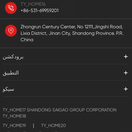
TY_HOME16
+86-531-69959201
Zhongrun Century Center, No 12111,Jingshi Road,
Lixia District, Jinan City, Shandong Province. P.R.
China
برودكشن
التطبيق
سيكو
TY_HOME17
SHANDONG SAIGAO GROUP CORPORATION
TY_HOME18
|
TY_HOME19
TY_HOME20