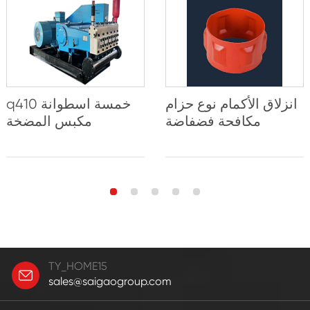
انزلاق الأكمام نوع حزام
q410 خمسة اسطوانة
مكافحة فضفاضة
مكبس المضخة
TY_HOME15
sales@saigaogroup.com