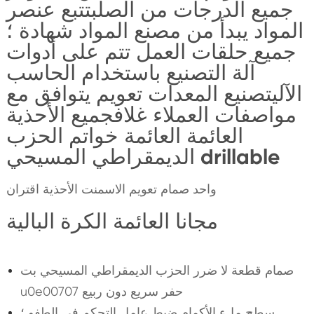
جميع الدرجات من الصلبتتبع عنصر
المواد يبدأ من مصنع المواد شهادة ؛
جميع حلقات العمل تتم على أدوات
آلة التصنيع باستخدام الحاسب
الآليتصنيع المعدات تعويم يتوافق مع
مواصفات العملاء غلافجميع الأحذية
العائمة العائمة خواتم الحزب
الديمقراطي المسيحي drillable
واحد صمام تعويم الاسمنت الأحذية اقتران
مجانا العائمة الكرة البالية
صمام قطعة لا ضرر الحزب الديمقراطي المسيحي بت
u0e00707 حفر سريع دون ربيع
سطح ملء الأكمام ضبط عامل التحكم في الطفو ؛