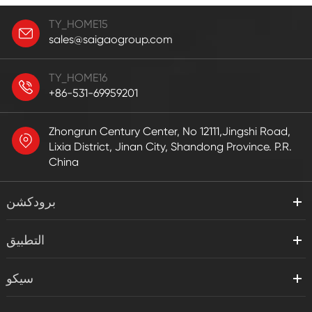
TY_HOME15
sales@saigaogroup.com
TY_HOME16
+86-531-69959201
Zhongrun Century Center, No 12111,Jingshi Road,
Lixia District, Jinan City, Shandong Province. P.R.
China
برودكشن
التطبيق
سيكو