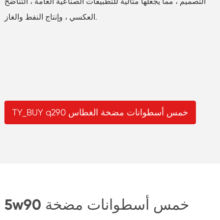
التصميم ، مما يجعلها مثالية للتطبيقات الصناعية العامة ، التناضح
العكسي ، وإنتاج النفط والغاز.
TY_BUY q290 خمس أسطوانات مضخة الغطاس
5w90 خمس أسطوانات مضخة