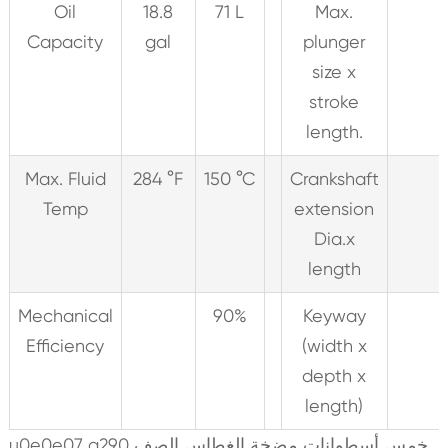
Oil
18.8
71 L
Max.
Capacity
gal
plunger
size x
stroke
length.
Max. Fluid
284 °F
150 °C
Crankshaft
Temp
extension
Dia.x
length
Mechanical
90%
Keyway
Efficiency
(width x
depth x
length)
u0e0e07 q290 خمس أسطوانات مضخة الغطاس الصف