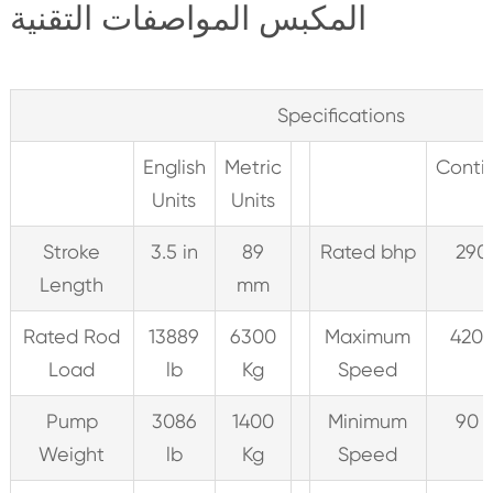
المكبس المواصفات التقنية
Specifications
English
Metric
Conti
Units
Units
Stroke
3.5 in
89
Rated bhp
290
Length
mm
Rated Rod
13889
6300
Maximum
420 
Load
lb
Kg
Speed
Pump
3086
1400
Minimum
90 
Weight
lb
Kg
Speed