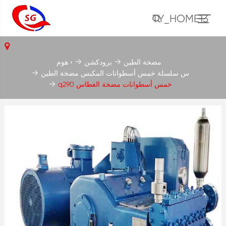
TY_HOME13
مضخة الطين
برودكشن
هوم ›
س سلسلة خمس أسطوانات المكبس مضخة الطين
q290 خمس أسطوانات مضخة الغطاس