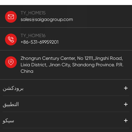
TY_HOME15
sales@saigaogroup.com
TY_HOME16
+86-531-69959201
Zhongrun Century Center, No 12111,Jingshi Road,
Lixia District, Jinan City, Shandong Province. P.R.
China
برودكشن
التطبيق
سيكو