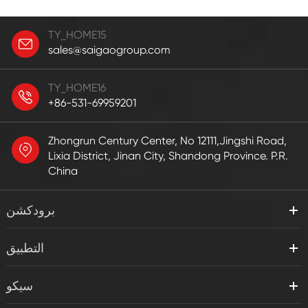
TY_HOME15
sales@saigaogroup.com
TY_HOME16
+86-531-69959201
Zhongrun Century Center, No 12111,Jingshi Road,
Lixia District, Jinan City, Shandong Province. P.R.
China
برودكشن
التطبيق
سيكو