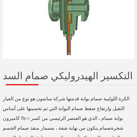
التكسير الهيدروليكي صمام السد
الكرة اللولبية صمام بوابة قدمتها شركة سانمون هو نوع من العيار
الثقيل وارتفاع ضغط صمام البوابة التي تم تحسينها على أساس
كاميرون fls-r بوابة صمام ، الذي هو العنصر الرئيسي من كسر
شجرةصمام يتكون من نهاية شفة ، مسمار منفذ صمام الجسم