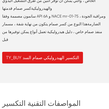
الخاص ، والتي يمكن أن توفر اثنين من طرق التشغيل اليدوي
والهيدروليكيةكسر صمام قدمتها
سانمون مصممة وفقا API 6A و NACE mr-01-75 ، ومراقبة الجودة
الصارمةهذا النوع من كسر صمام يتكون من نهاية شفة ، مسمار
منفذ صمام خاص ، دليل هيدروليكية تعمل أنواع يمكن توفيرها من
قبل
TY_BUY التكسير الهيدروليكي صمام السد
المواصفات التقنية التكسير