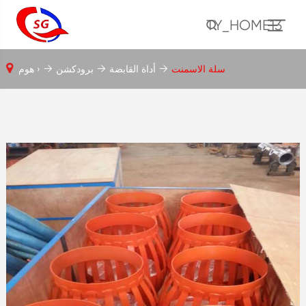
TY_HOME13
سلة الاسمنت
أداة القابضة
برودكشن
هوم ›