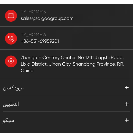
TY_HOME15
sales@saigaogroup.com
TY_HOME16
+86-531-69959201
Zhongrun Century Center, No 12111,Jingshi Road,
Lixia District, Jinan City, Shandong Province. P.R.
China
برودكشن
التطبيق
سيكو