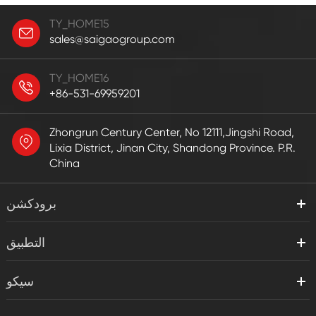
TY_HOME15
sales@saigaogroup.com
TY_HOME16
+86-531-69959201
Zhongrun Century Center, No 12111,Jingshi Road,
Lixia District, Jinan City, Shandong Province. P.R.
China
برودكشن
التطبيق
سيكو