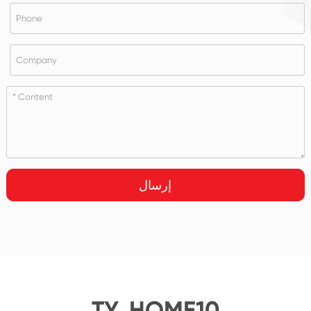
إرسال
TY_HOME10