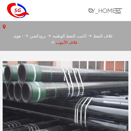
TY_HOME13
غلاف النفط
أنابيب النفط الوطنية
برودكشن
هوم ›
غلاف الأنبوب