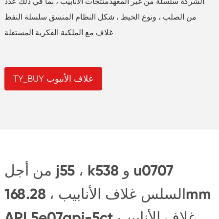
الشركة سلسلة من غير المعهدمنتجات الأنابيب ، بما في ذلك عدد
من الصلب ، ونوع الخيط ، شكل النظام المنسق سلسلة النفط
غلاف مع الملكية الفكرية المستقلة
TY_BUY غلاف الأنبوب
من أجل j55 ، k538 و u0707
السلس غلاف الأنابيب ، 168.28mm
API 5e07api-5ct غلاف الأنابيب