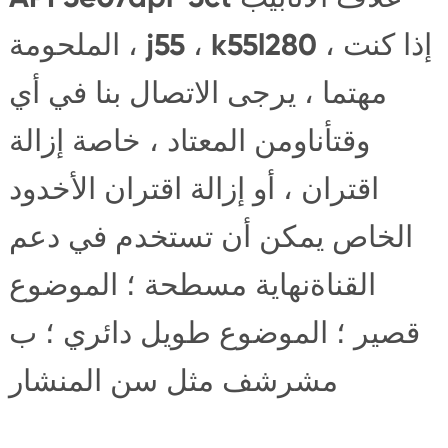
الملحومة ، j55 ، k55l280 ، إذا كنت
مهتما ، يرجى الاتصال بنا في أي
وقتأناومن المعتاد ، خاصة إزالة
اقتران ، أو إزالة اقتران الأخدود
الخاص يمكن أن تستخدم في دعم
القناةنهاية مسطحة ؛ الموضوع
قصير ؛ الموضوع طويل دائري ؛ ب
مشرشف مثل سن المنشار