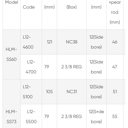
Model
»pear
Code
(mm)
(Box)
(mm)
rod
(mm)
L12-
12(Side
121
NC38
46
4600
bore)
HLM-
SS60
L12-
12(Side
79
2 3/8 REG
47
4700
bore)
L12-
12(Side
105
NC31
51
5100
bore)
HLM-
L12-
12(S»de
79
2 3/8 REG
55
SS73
5500
bore)