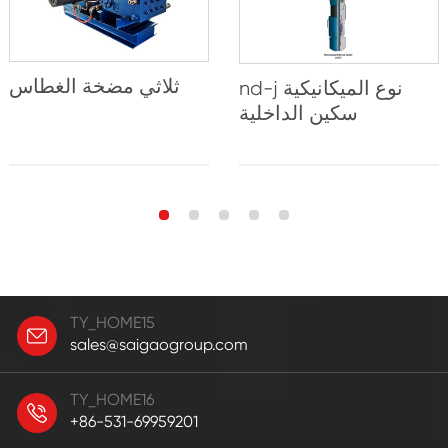
ثلاثي مضخة الغطاس
nd-j نوع الميكانيكية
سكين الداخلية
TY_HOME15
sales@saigaogroup.com
TY_HOME16
+86-531-69959201