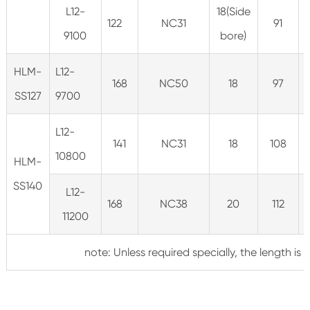
L12-
18(Side
122
NC31
91
9100
bore)
HLM-
L12-
1
168
NC50
18
97
SS127
9700
L12-
1
141
NC31
18
108
10800
HLM-
SS140
L12-
1
168
NC38
20
112
11200
note: Unless required specially, the length is