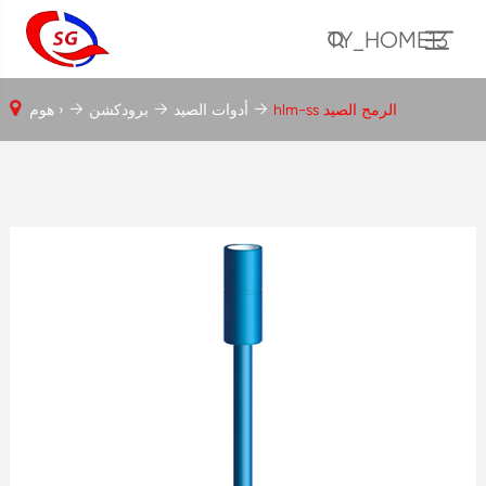
TY_HOME13
hlm-ss الرمح الصيد
أدوات الصيد
برودكشن
هوم ›