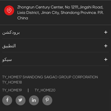
Zhongrun Century Center, No 12111,Jingshi Road,
Lixia District, Jinan City, Shandong Province. P.R.
China
برودكشن
التطبيق
سيكو
TY_HOME17
SHANDONG SAIGAO GROUP CORPORATION
TY_HOME18
|
TY_HOME19
TY_HOME20