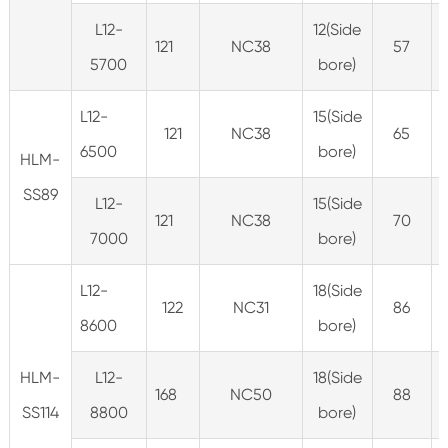
L12-
12(Side
121
NC38
57
5700
bore)
L12-
15(Side
121
NC38
65
6500
bore)
HLM-
SS89
L12-
15(Side
121
NC38
70
7000
bore)
L12-
18(Side
122
NC31
86
8600
bore)
HLM-
L12-
18(Side
168
NC50
88
SS114
8800
bore)