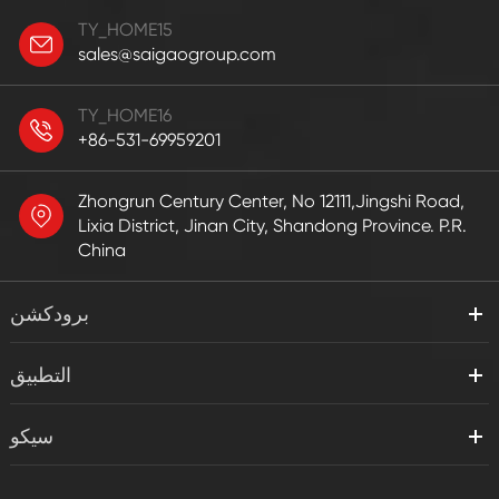
TY_HOME15
sales@saigaogroup.com
TY_HOME16
+86-531-69959201
Zhongrun Century Center, No 12111,Jingshi Road,
Lixia District, Jinan City, Shandong Province. P.R.
China
برودكشن
التطبيق
سيكو