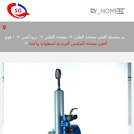
TY_HOME13
بو سلسلة أفقي مضخة الطين
مضخة الطين
برودكشن
هوم ›
أفقي مضخة المكبس الترددية اسطوانة واحدة