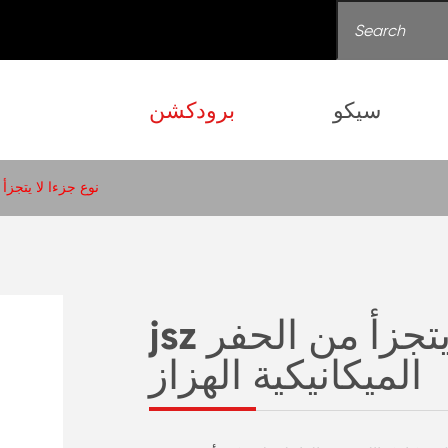
سيكو
برودكشن
jsz نوع جزءا لا يتج
jsz نوع جزءا لا يتجزأ من الحفر
الميكانيكية الهزاز