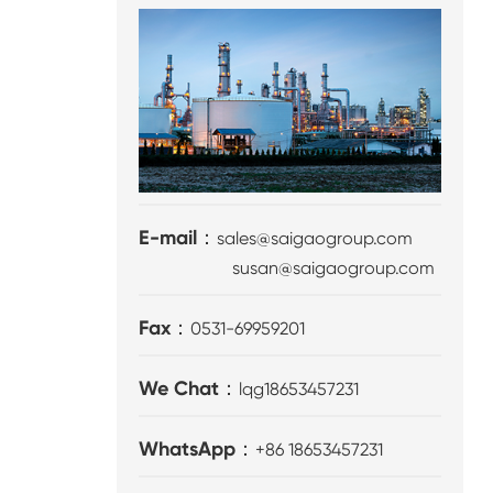
E-mail：
sales@saigaogroup.com
susan@saigaogroup.com
Fax：
0531-69959201
We Chat：
lqg18653457231
WhatsApp：
+86 18653457231