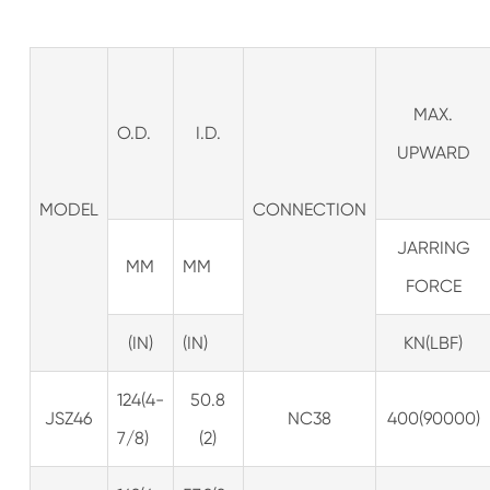
MAX.
O.D.
I.D.
UPWARD
MODEL
CONNECTION
JARRING
MM
MM
FORCE
(IN)
(IN)
KN(LBF)
124(4-
50.8
JSZ46
NC38
400(90000)
7/8)
(2)