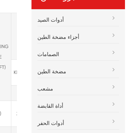
أدوات الصيد
YIELD
LENGTH
أجزاء مضخة الطين
TORQUE
ING
الصمامات
E
FT)
مضخة الطين
KN.M(LBF.FT)
MM
مشعب
(IN)
أداة القابضة
3646(143-
)
27(20000)
1/2)
أدوات الحفر