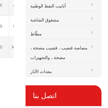
4150(163-
0)
65(48000)
أنابيب النفط الوطنية
3/8)
مشقوق الشاشة
4150(163-
0)
80(59000)
3/8)
مطّاط
4200(165-
0)
145(100000)
مصاصة قضيب ، قضيب مضخة ،
3/8)
مضخة ، والتجهيزات
معدات الآبار
اتصل بنا