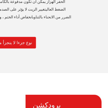
الضغط العاليتغيير الزيت لا يؤثر على الص
الضرر من الانحناء بالتناوبانخفاض أداء الختم ،
TY_BUY jsz نوع جزءا لا ي
برودكشن