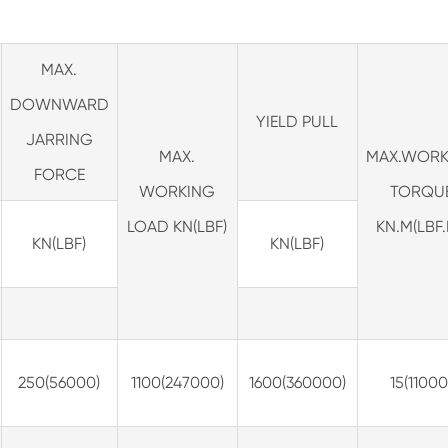
MAX.
DOWNWARD
YIELD PULL
JARRING
MAX.
MAX.WORK
FORCE
WORKING
TORQU
LOAD KN(LBF)
KN.M(LBF.
KN(LBF)
KN(LBF)
250(56000)
1100(247000)
1600(360000)
15(11000