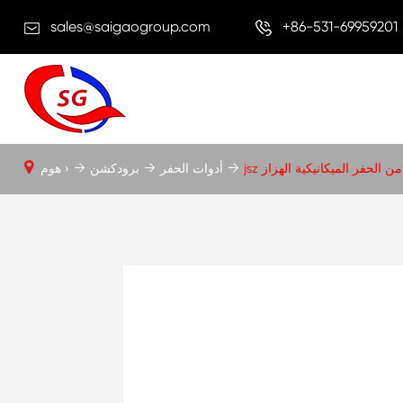
sales@saigaogroup.com
+86-531-69959201
زأ من الحفر الميكانيكية الهزاز
أدوات الحفر
برودكشن
هوم ›