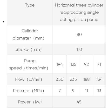
Type
Horizontal three cylinder
reciprocating single
acting piston pump
Cylinder
80
diameter（mm）
Stroke（mm）
110
Pump
194
125
92
71
speed（times/min）
Flow（L/min）
350
235
188
134
Pressure（MPa）
7
9
11
13
Power（Kw)
45