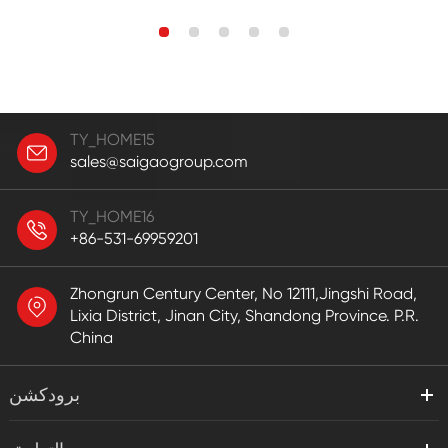
TY_HOME15
sales@saigaogroup.com
TY_HOME16
+86-531-69959201
Zhongrun Century Center, No 12111,Jingshi Road,
Lixia District, Jinan City, Shandong Province. P.R.
China
برودكشن