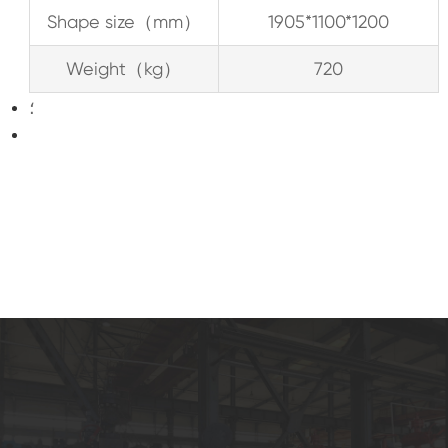
Shape size（mm）
1905*1100*1200
Weight（kg）
720
؛