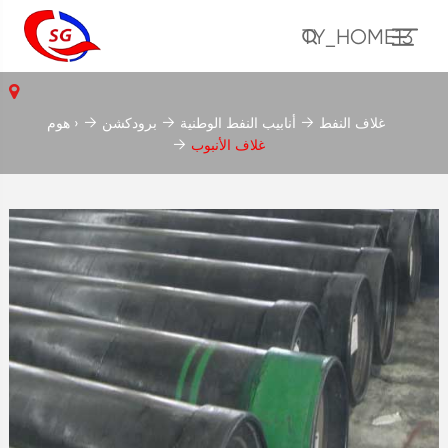
TY_HOME13
غلاف النفط
أنابيب النفط الوطنية
برودكشن
هوم ›
غلاف الأنبوب