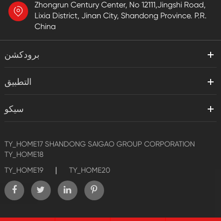
Zhongrun Century Center, No 12111,Jingshi Road,
Lixia District, Jinan City, Shandong Province. P.R.
China
برودكشن
التطبيق
سيكو
TY_HOME17
SHANDONG SAIGAO GROUP CORPORATION
TY_HOME18
|
TY_HOME19
TY_HOME20