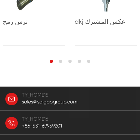
dkj عكس المشترك
ترس رمح
TY_HOME15
sales@saigaogroup.com
TY_HOME16
+86-531-69959201