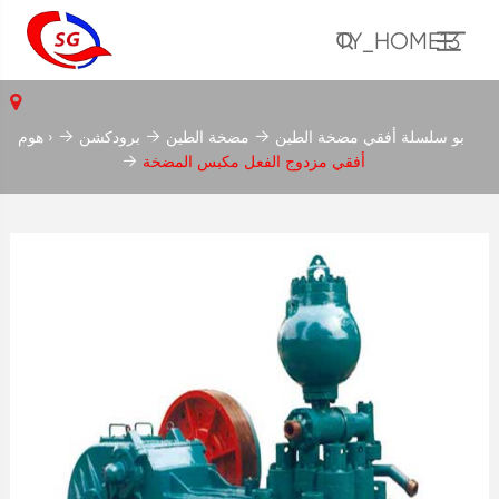
TY_HOME13
بو سلسلة أفقي مضخة الطين
مضخة الطين
برودكشن
هوم ›
أفقي مزدوج الفعل مكبس المضخة