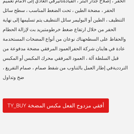
الحفر ، إصلاح جدار البئر ، القيادةتأثيرفي العادي إلى الأمام تعميم
الحفر ، مضخة الطين ، تحت الضغط المناسب ، سطح سائل
التنظيف ، الطين أو البوليمر سائل التنظيف يتم تسليمها إلى نهاية
الحفر من خلال ارتفاع ضغط خرطومتبريد بت لإزالة الحطام
والحفاظ على السطحهناك نوعان من أنواع المضخات المستخدمة
عادة في هاينان شركة الحفرالعمود المرفقي مضخة مدفوعة من
قبل السلطة آلة ، العمود المرفقي محرك المكبس أو المكبس
التردديةفي إطار العمل بالتناوب من شفط صمام ، صمام التفريغ ،
ضخ وتداول
TY_BUY أفقي مزدوج الفعل مكبس المضخة