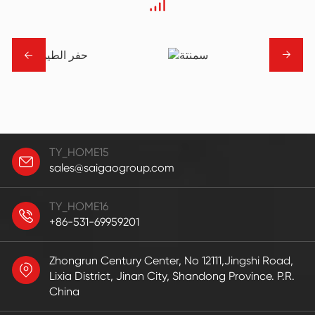
→
→
TY_HOME15
sales@saigaogroup.com
TY_HOME16
+86-531-69959201
Zhongrun Century Center, No 12111,Jingshi Road,
Lixia District, Jinan City, Shandong Province. P.R.
China