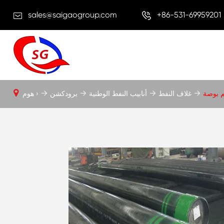
sales@saigaogroup.com
+86-531-69959201
 بوصة
غلاف النفط
أنابيب النفط الوطنية
برودكشن
هوم ›