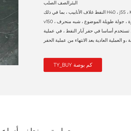
البئرالصف الصلب
النفط غلاف الأنابيب ، بما في ذلك H40 ، j55 ، K55 ، N80 ، L80 ، c90 ، T95 ، p110 ، Q125 ،
v150 ، وما إلى ذلك ؛ غلاف نهاية تجهيز أشكال قصيرة ، جولة طويلة الموضوع ، شبه منحرف
 تستخدم أساسا في حفر آبار النفط ، في عملية
 ،و العملية العادية بعد الانتهاء من عملية الحفر
TY_BUY كم بوصة