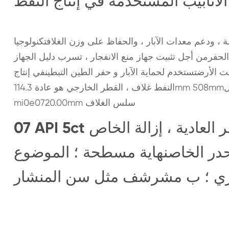
لأنابيب المستخدمة في إنتاج النفط
ة ، ودعم معدات الآبار ، والحفاظ على وزن الغلافتكنولوجيا
فرمن أجل تثبيت جهاز منع الانفجار ، تسرب دليل الجهاز
ت الأرضتستخدم لحماية الآبار و حفر الطين التبطينفي إنتاج
النفط غلاف ، القطر الخارجي هو عادة 114.3mm 508mmإذا كنت مهتما في أي وقت ، يرجى الاتصال بنا على طول
mi0e0720.00mm سلس الغلاف
07 API 5ct الغلاف الصلب الصفدعم كم يمكن أن توفر العادية ، إزالة الخاص
منحدر الخاصنهاية مسطحة ؛ الموضوع
ئري ؛ ب مشرشف مثل سن المنشار