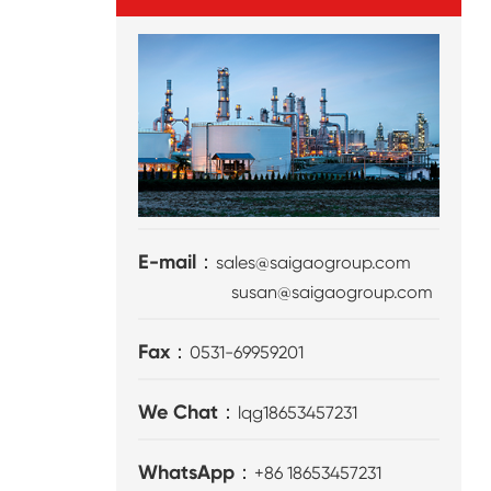
E-mail：
sales@saigaogroup.com
susan@saigaogroup.com
Fax：
0531-69959201
We Chat：
lqg18653457231
WhatsApp：
+86 18653457231