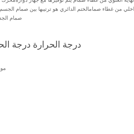
اخلي من غطاء صمامالختم الدائري هو ترتيبها بين صمام الجسم 
صمام الجذعية
07 درجة الحرارة درجة الح
psl3g u0e0e07