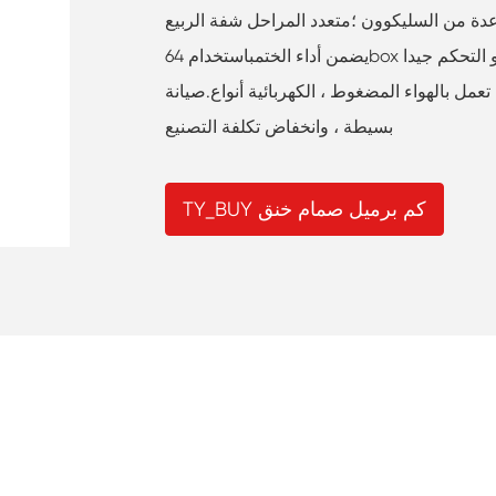
ة من السليكوون ؛متعدد المراحل شفة الربيع
، تعمل بالهواء المضغوط ، الكهربائية أنواع.صيانة
بسيطة ، وانخفاض تكلفة التصنيع
TY_BUY كم برميل صمام خنق