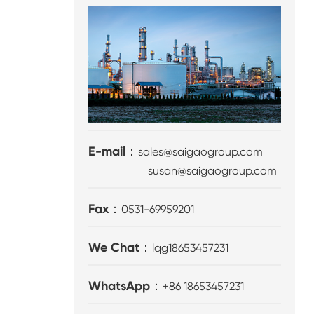
E-mail：
sales@saigaogroup.com
susan@saigaogroup.com
Fax：
0531-69959201
We Chat：
lqg18653457231
WhatsApp：
+86 18653457231