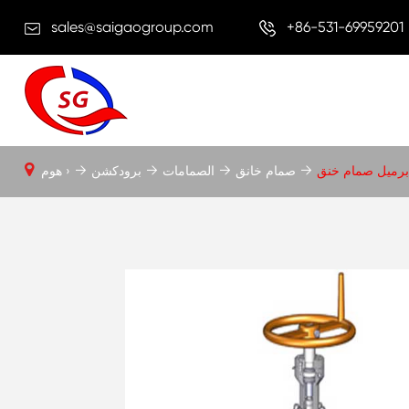
sales@saigaogroup.com
+86-531-69959201
برميل صمام خنق
صمام خانق
الصمامات
برودكشن
هوم ›