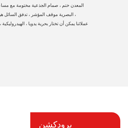
المعدن ختم ، صمام الجذعية مختومة مع مساعد
يضمن أداء الختمباستخدام 64box البصرية موقف المؤشر ، تدفق السائل هو التحكم جيدا ،
عملائنا يمكن أن تختار بحرية يدويا ، الهيدروليكية 
برودكشن