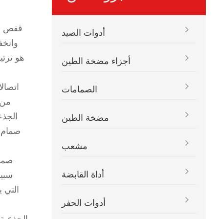
قفص ال
أدوات الصيد
وانخف
هو ترتي
أجزاء مضخة الطين
اتصالا
الصمامات
من 
الجذع
مضخة الطين
صمام ،
مشعب
صمام
أداة القابضة
سبيك
التي ي
أدوات الحفر
س
الجذعيةن