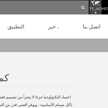
TY_HOME1
اتصل بنا
خبر ،
التطبيق
كم
اعتماد التكنولوجيا جزءا لا يتجزأ من تصميم قفص 
تآكل صمام الأساسية ، ويوفر أقصى قدر من ال